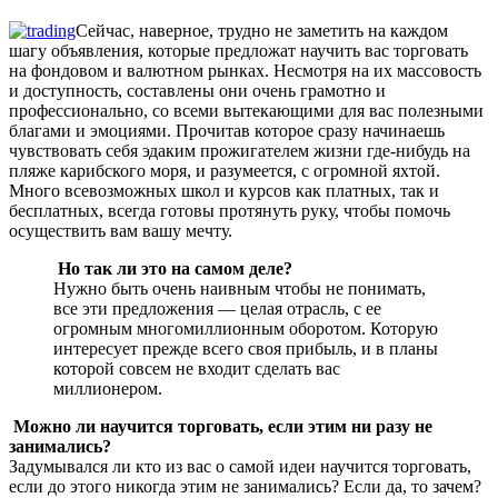
Сейчас, наверное, трудно не заметить на каждом
шагу объявления, которые предложат научить вас торговать
на фондовом и валютном рынках. Несмотря на их массовость
и доступность, составлены они очень грамотно и
профессионально, со всеми вытекающими для вас полезными
благами и эмоциями. Прочитав которое сразу начинаешь
чувствовать себя эдаким прожигателем жизни где-нибудь на
пляже карибского моря, и разумеется, с огромной яхтой.
Много всевозможных школ и курсов как платных, так и
бесплатных, всегда готовы протянуть руку, чтобы помочь
осуществить вам вашу мечту.
Но так ли это на самом деле?
Нужно быть очень наивным чтобы не понимать,
все эти предложения — целая отрасль, с ее
огромным многомиллионным оборотом. Которую
интересует прежде всего своя прибыль, и в планы
которой совсем не входит сделать вас
миллионером.
Можно ли научится торговать, если этим ни разу не
занимались?
Задумывался ли кто из вас о самой идеи научится торговать,
если до этого никогда этим не занимались? Если да, то зачем?