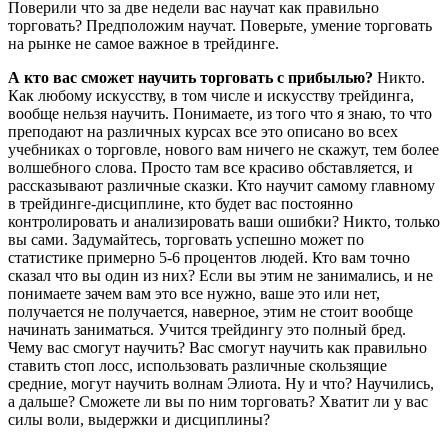
Поверили что за две недели вас научат как правильно
торговать? Предположим научат. Поверьте, умение торговать
на рынке не самое важное в трейдинге.
А кто вас сможет научить торговать с прибылью?
Никто.
Как любому искусству, в том числе и искусству трейдинга,
вообще нельзя научить. Понимаете, из того что я знаю, то что
преподают на различных курсах все это описано во всех
учебниках о торговле, нового вам ничего не скажут, тем более
волшебного слова. Просто там все красиво обставляется, и
рассказывают различные сказки. Кто научит самому главному
в трейдинге-дисциплине, кто будет вас постоянно
контролировать и анализировать ваши ошибки? Никто, только
вы сами. Задумайтесь, торговать успешно может по
статистике примерно 5-6 процентов людей. Кто вам точно
сказал что вы один из них? Если вы этим не занимались, и не
понимаете зачем вам это все нужно, ваше это или нет,
получается не получается, наверное, этим не стоит вообще
начинать заниматься. Учится трейдингу это полный бред.
Чему вас смогут научить? Вас смогут научить как правильно
ставить стоп лосс, использовать различные скользящие
средние, могут научить волнам Элиота. Ну и что? Научились,
а дальше? Сможете ли вы по ним торговать? Хватит ли у вас
силы воли, выдержки и дисциплины?