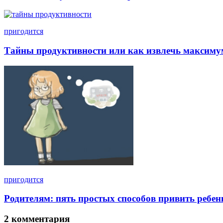
пригодится
Тайны продуктивности или как извлечь максимум
пригодится
Родителям: пять простых способов привить ребен
2 комментария