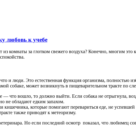
ку любовь к учебе
т из комнаты за глотком свежего воздуха? Конечно, многим это 
спокойства.
 что и люди. Это естественная функция организма, полностью и
и самой собаке, может возникнуть в пищеварительном тракте по 
— что вошло, то должно выйти. Если собака не отрыгнула, возд
но не обладают едким запахом.
 кишечника, которые помогают перевариться еде, не успевшей 
ракте также приводят к метеоризму.
етеринара. Но если последний осмотр показал, что любимец сове