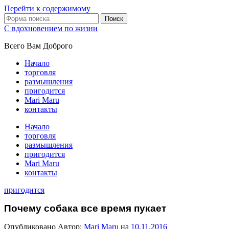
Перейти к содержимому
Поиск
С вдохновением по жизни
Всего Вам Доброго
Начало
торговля
размышления
пригодится
Mari Maru
контакты
Начало
торговля
размышления
пригодится
Mari Maru
контакты
пригодится
Почему собака все время пукает
Опубликовано
Автор:
Mari Maru
на
10.11.2016