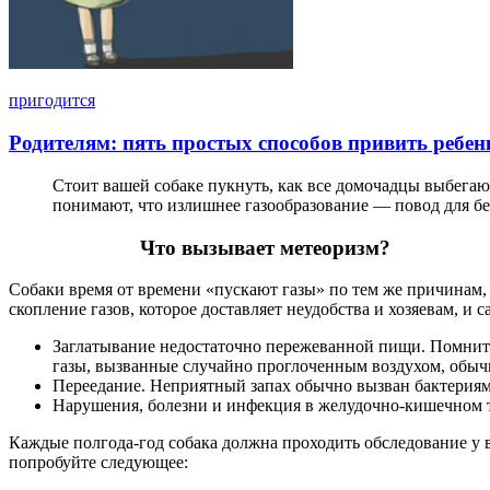
пригодится
Родителям: пять простых способов привить ребен
Стоит вашей собаке пукнуть, как все домочадцы выбегаю
понимают, что излишнее газообразование — повод для бе
Что вызывает метеоризм?
Собаки время от времени «пускают газы» по тем же причинам,
скопление газов, которое доставляет неудобства и хозяевам, 
Заглатывание недостаточно пережеванной пищи. Помните 
газы, вызванные случайно проглоченным воздухом, обыч
Переедание. Неприятный запах обычно вызван бактериями
Нарушения, болезни и инфекция в желудочно-кишечном т
Каждые полгода-год собака должна проходить обследование у в
попробуйте следующее: