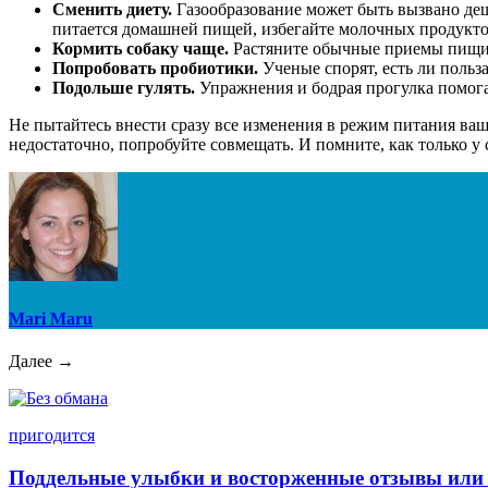
Сменить диету.
Газообразование может быть вызвано де
питается домашней пищей, избегайте молочных продуктов
Кормить собаку чаще.
Растяните обычные приемы пищи н
Попробовать пробиотики.
Ученые спорят, есть ли польза
Подольше гулять.
Упражнения и бодрая прогулка помогаю
Не пытайтесь внести сразу все изменения в режим питания ваш
недостаточно, попробуйте совмещать. И помните, как только у 
Mari Maru
Далее →
пригодится
Поддельные улыбки и восторженные отзывы или 