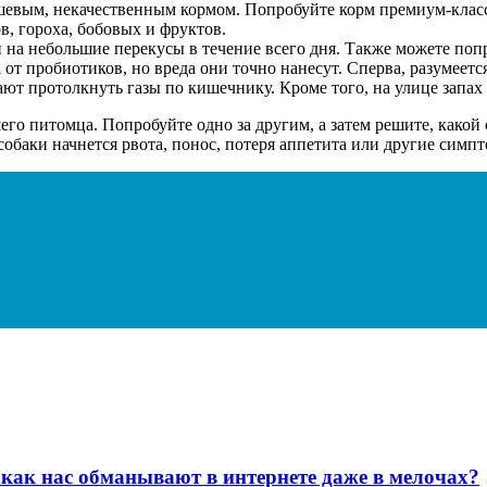
шевым, некачественным кормом. Попробуйте корм премиум-класс
, гороха, бобовых и фруктов.
а небольшие перекусы в течение всего дня. Также можете поп
 от пробиотиков, но вреда они точно нанесут. Сперва, разумеетс
т протолкнуть газы по кишечнику. Кроме того, на улице запах 
его питомца. Попробуйте одно за другим, а затем решите, какой
собаки начнется рвота, понос, потеря аппетита или другие симп
как нас обманывают в интернете даже в мелочах?