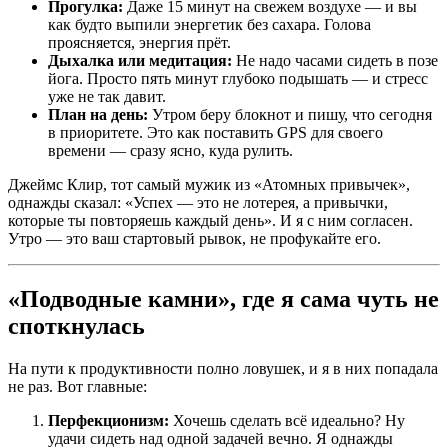
Прогулка:
Даже 15 минут на свежем воздухе — и вы
как будто выпили энергетик без сахара. Голова
проясняется, энергия прёт.
Дыхалка или медитация:
Не надо часами сидеть в позе
йога. Просто пять минут глубоко подышать — и стресс
уже не так давит.
План на день:
Утром беру блокнот и пишу, что сегодня
в приоритете. Это как поставить GPS для своего
времени — сразу ясно, куда рулить.
Джеймс Клир, тот самый мужик из «Атомных привычек»,
однажды сказал: «Успех — это не лотерея, а привычки,
которые ты повторяешь каждый день». И я с ним согласен.
Утро — это ваш стартовый рывок, не профукайте его.
«Подводные камни», где я сама чуть не
споткнулась
На пути к продуктивности полно ловушек, и я в них попадала
не раз. Вот главные:
Перфекционизм:
Хочешь сделать всё идеально? Ну
удачи сидеть над одной задачей вечно. Я однажды