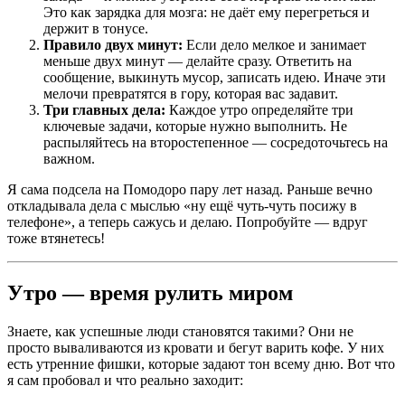
Это как зарядка для мозга: не даёт ему перегреться и
держит в тонусе.
Правило двух минут:
Если дело мелкое и занимает
меньше двух минут — делайте сразу. Ответить на
сообщение, выкинуть мусор, записать идею. Иначе эти
мелочи превратятся в гору, которая вас задавит.
Три главных дела:
Каждое утро определяйте три
ключевые задачи, которые нужно выполнить. Не
распыляйтесь на второстепенное — сосредоточьтесь на
важном.
Я сама подсела на Помодоро пару лет назад. Раньше вечно
откладывала дела с мыслью «ну ещё чуть-чуть посижу в
телефоне», а теперь сажусь и делаю. Попробуйте — вдруг
тоже втянетесь!
Утро — время рулить миром
Знаете, как успешные люди становятся такими? Они не
просто вываливаются из кровати и бегут варить кофе. У них
есть утренние фишки, которые задают тон всему дню. Вот что
я сам пробовал и что реально заходит: