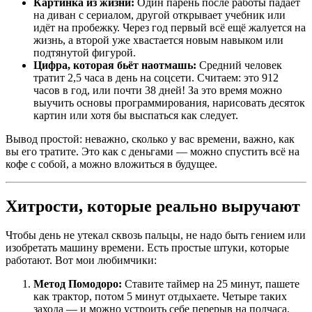
Картинка из жизни:
Один парень после работы падает
на диван с сериалом, другой открывает учебник или
идёт на пробежку. Через год первый всё ещё жалуется на
жизнь, а второй уже хвастается новым навыком или
подтянутой фигурой.
Цифра, которая бьёт наотмашь:
Средний человек
тратит 2,5 часа в день на соцсети. Считаем: это 912
часов в год, или почти 38 дней! За это время можно
выучить основы программирования, нарисовать десяток
картин или хотя бы выспаться как следует.
Вывод простой: неважно, сколько у вас времени, важно, как
вы его тратите. Это как с деньгами — можно спустить всё на
кофе с собой, а можно вложиться в будущее.
Хитрости, которые реально выручают
Чтобы день не утекал сквозь пальцы, не надо быть гением или
изобретать машину времени. Есть простые штуки, которые
работают. Вот мои любимчики:
Метод Помодоро:
Ставите таймер на 25 минут, пашете
как трактор, потом 5 минут отдыхаете. Четыре таких
захода — и можно устроить себе перерыв на полчаса.