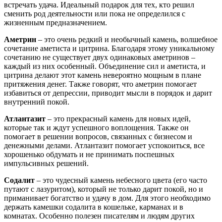
встречать удача. Идеальный подарок для тех, кто решил
сменить род деятельности или пока не определился с
жизненным предназначением.
Аметрин
– это очень редкий и необычный камень, волшебное
сочетание аметиста и цитрина. Благодаря этому уникальному
сочетанию не существует двух одинаковых аметринов –
каждый из них особенный. Объединение сил и аметиста, и
цитрина делают этот камень невероятно мощным в плане
притяжения денег. Также говорят, что аметрин помогает
избавиться от депрессии, приводит мысли в порядок и дарит
внутренний покой.
Атлантазит
– это прекрасный камень для новых идей,
которые так и ждут успешного воплощения. Также он
помогает в решении вопросов, связанных с бизнесом и
денежными делами. Атлантазит помогает успокоиться, все
хорошенько обдумать и не принимать поспешных
импульсивных решений.
Содалит
– это чудесный камень небесного цвета (его часто
путают с лазуритом), который не только дарит покой, но и
приманивает богатство и удачу в дом. Для этого необходимо
держать камешки содалита в кошельке, карманах и в
комнатах. Особенно полезен писателям и людям других